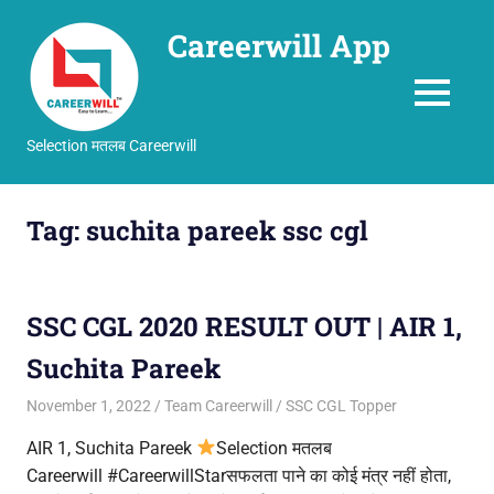
Careerwill App
MENU
Selection मतलब Careerwill
Skip
to
Tag:
suchita pareek ssc cgl
content
SSC CGL 2020 RESULT OUT | AIR 1,
Suchita Pareek
November 1, 2022
Team Careerwill
SSC CGL Topper
AIR 1, Suchita Pareek
Selection मतलब
Careerwill #CareerwillStarसफलता पाने का कोई मंत्र नहीं होता,